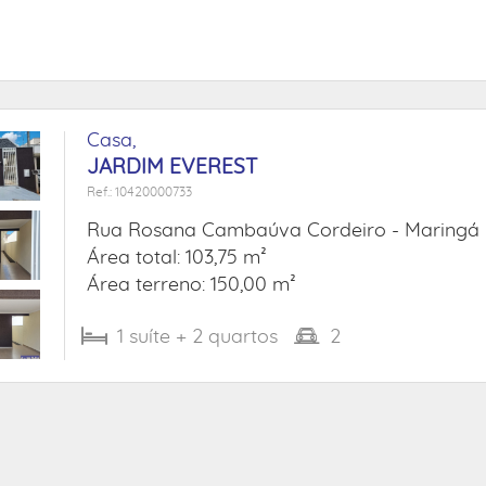
Casa,
JARDIM EVEREST
Ref.: 10420000733
Rua Rosana Cambaúva Cordeiro -
Maringá 
Área total: 103,75 m²
Área terreno: 150,00 m²
1
suíte
+ 2
quartos
2