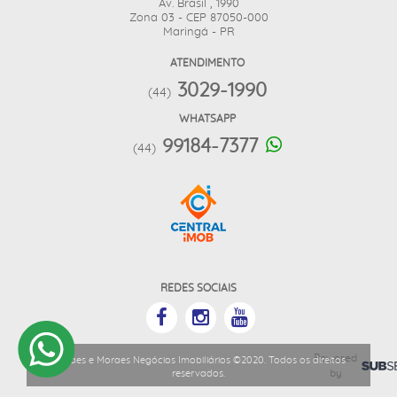
Av. Brasil , 1990
Zona 03 - CEP 87050-000
Maringá - PR
ATENDIMENTO
3029-1990
(44)
WHATSAPP
99184-7377
(44)
REDES SOCIAIS
Powered
Moraes e Moraes Negócios Imobiliários ©2020. Todos os direitos
by
reservados.