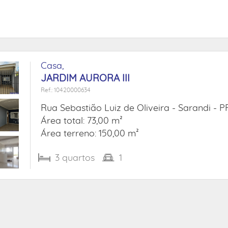
Casa,
JARDIM AURORA III
Ref.: 10420000634
Rua Sebastião Luiz de Oliveira -
Sarandi - P
Área total: 73,00 m²
Área terreno: 150,00 m²
3
quartos
1