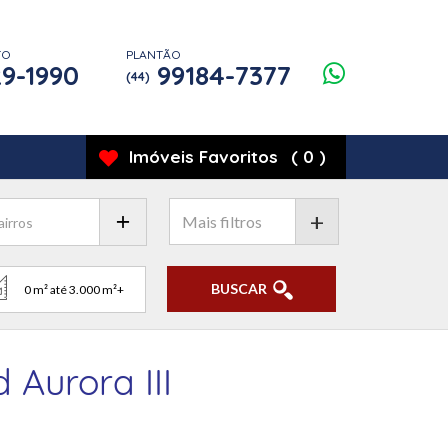
TO
PLANTÃO
9-1990
99184-7377
(44)
Imóveis
Favoritos
(
0
)
+
BUSCAR
Aurora III