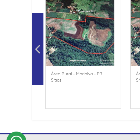
Área Rural - Marialva - PR
Ár
Sítios
Sí