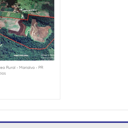
ea Rural - Marialva - PR
tios