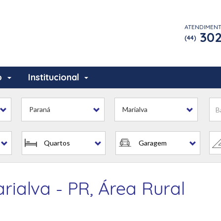
ATENDIMEN
302
(44)
o
Institucional
Paraná
Marialva
Quartos
Garagem
rialva - PR, Área Rural