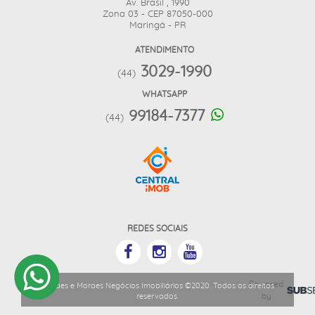
Av. Brasil , 1990
Zona 03 - CEP 87050-000
Maringá - PR
ATENDIMENTO
3029-1990
(44)
WHATSAPP
99184-7377
(44)
REDES SOCIAIS
Powered
Moraes e Moraes Negócios Imobiliários ©2020. Todos os direitos
by
reservados.