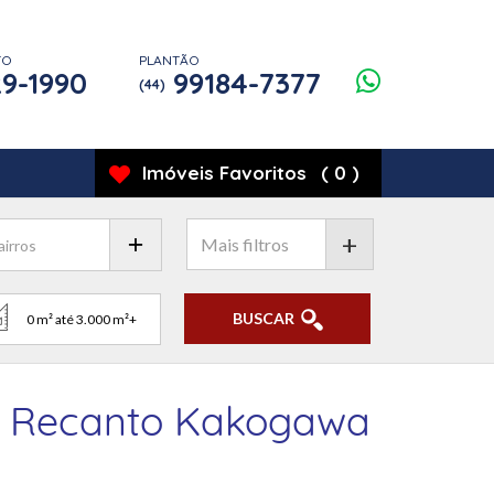
TO
PLANTÃO
9-1990
99184-7377
(44)
Imóveis
Favoritos
(
0
)
+
BUSCAR
R, Recanto Kakogawa