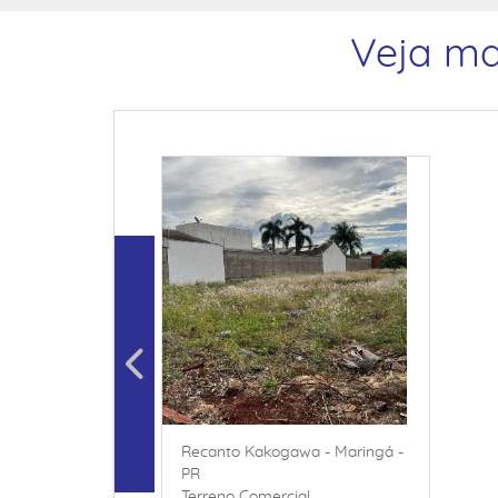
Veja ma
Recanto Kakogawa - Maringá -
PR
Terreno Comercial