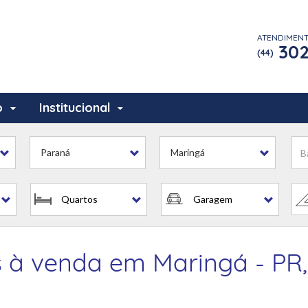
ATENDIMEN
302
(44)
o
Institucional
is
Paraná
Maringá
Quartos
Garagem
is à venda em Maringá - P