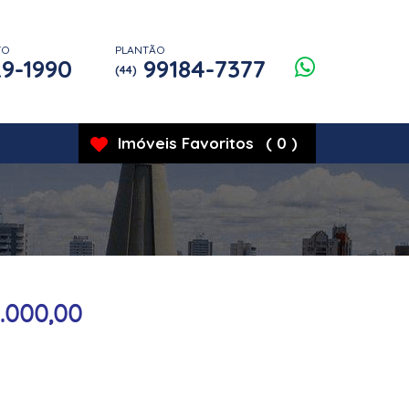
TO
PLANTÃO
9-1990
99184-7377
(44)
Imóveis
Favoritos
(
0
)
.000,00