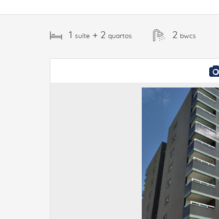
1
+ 2
2
suíte
quartos
bwcs