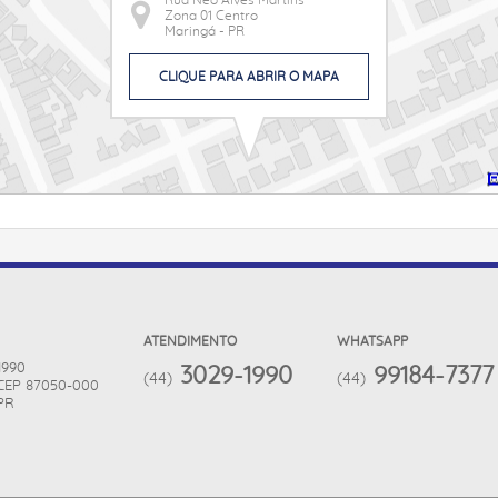
Rua Neo Alves Martins
Zona 01 Centro
Maringá - PR
CLIQUE PARA ABRIR O MAPA
ATENDIMENTO
WHATSAPP
 1990
3029-1990
99184-7377
(44)
(44)
CEP 87050-000
PR