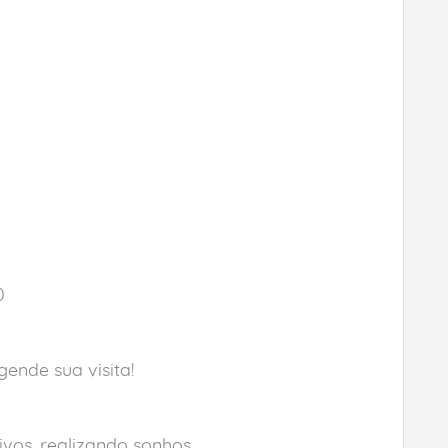
0
gende sua visita!
vos, realizando sonhos.