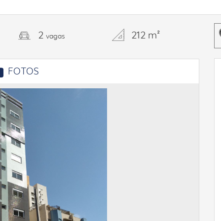
2
212 m²
vagas
FOTOS