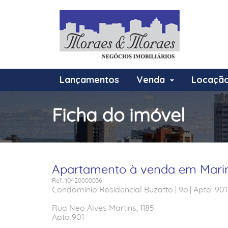
Lançamentos
Venda
Locaçã
Ficha do imóvel
Apartamento à venda em Marin
Ref.: 10420000036
Condomínio Residencial Buzatto | 9o.| Apto: 901
Rua Neo Alves Martins, 1185
Apto 901