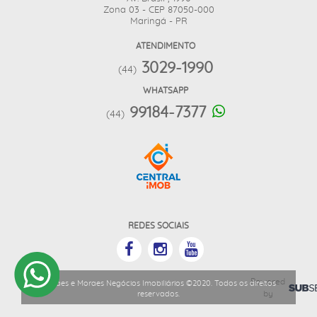
Zona 03 - CEP 87050-000
Maringá - PR
ATENDIMENTO
3029-1990
(44)
WHATSAPP
99184-7377
(44)
REDES SOCIAIS
Powered
Moraes e Moraes Negócios Imobiliários ©2020. Todos os direitos
by
reservados.