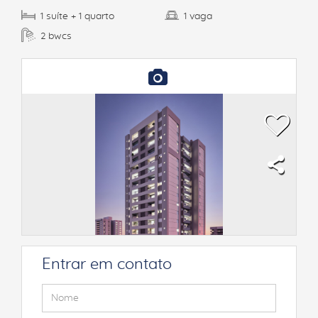
suíte
quarto
vaga
1
+ 1
1
bwcs
2
Entrar em contato