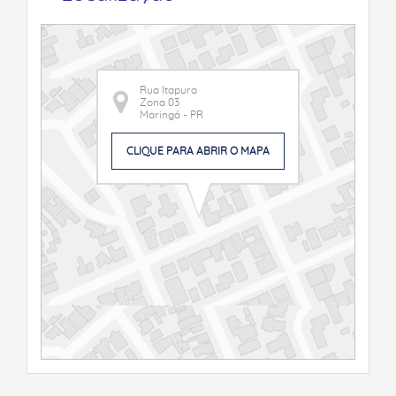
Rua Itapura
Zona 03
Maringá - PR
CLIQUE PARA ABRIR O MAPA