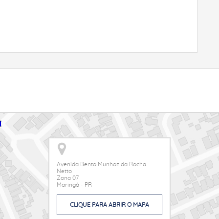
Avenida Bento Munhoz da Rocha
Netto
Zona 07
Maringá - PR
CLIQUE PARA ABRIR O MAPA