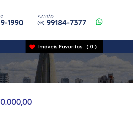
TO
PLANTÃO
9-1990
99184-7377
(44)
Imóveis
Favoritos
(
0
)
70.000,00