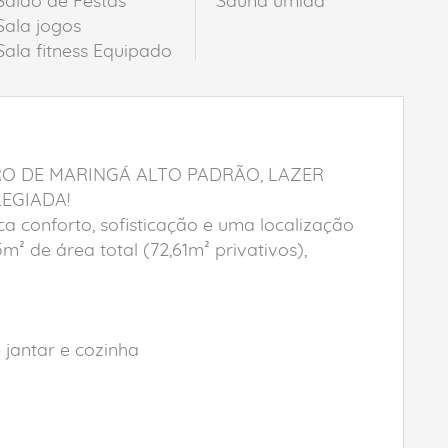
Salão de Festas
Sauna úmida
Sala jogos
Sala fitness Equipado
O DE MARINGÁ ALTO PADRÃO, LAZER
EGIADA!
 conforto, sofisticação e uma localização
² de área total (72,61m² privativos),
 jantar e cozinha