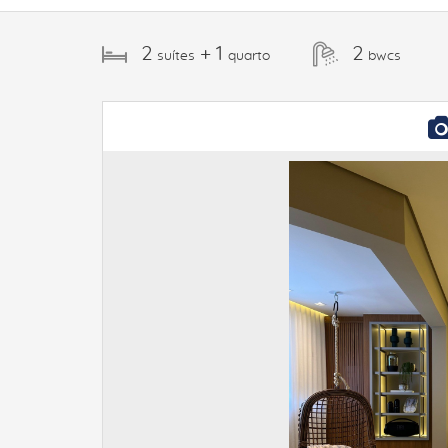
2
+ 1
2
suítes
quarto
bwcs