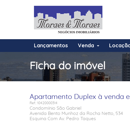
Lançamentos
Venda
Locaçã
Ficha do imóvel
Apartamento Duplex à venda e
Ref.: 10420000314
Condomínio São Gabriel
Avenida Bento Munhoz da Rocha Netto, 534
Esquina Com Av. Pedro Taques