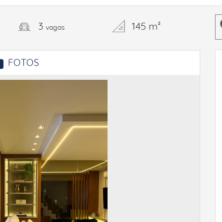
3
145 m²
vagas
FOTOS