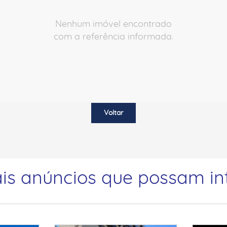
Nenhum imóvel encontrado
com a referência informada.
Voltar
is anúncios que possam int