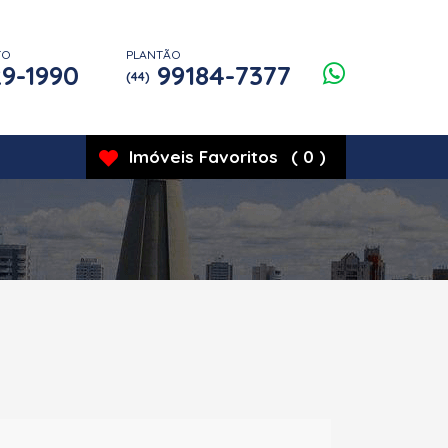
TO
PLANTÃO
9-1990
99184-7377
(44)
Imóveis
Favoritos
(
0
)