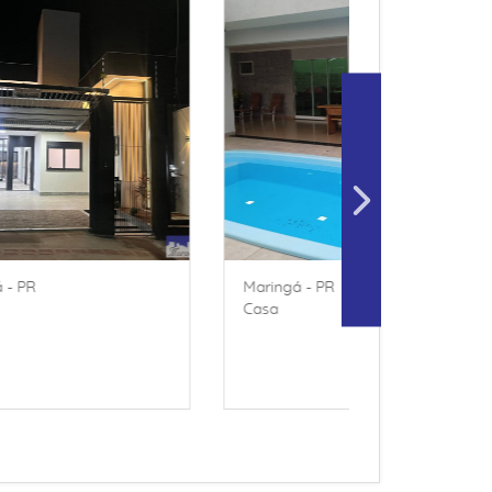
RESIDENCIAL PORTO
gá - PR
INGÁ
Porto Rico - PR
Casa em Condomínio