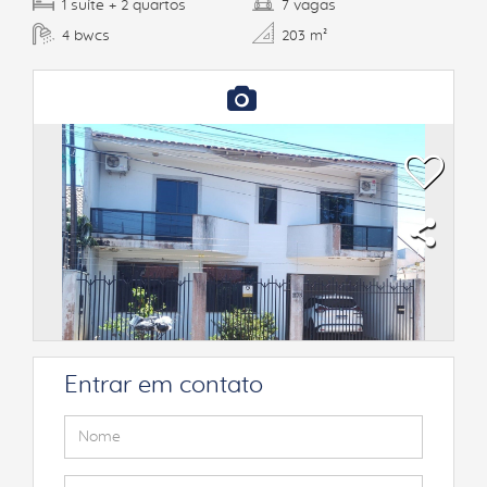
suíte
quartos
vagas
1
+ 2
7
bwcs
4
203 m²
Entrar em contato