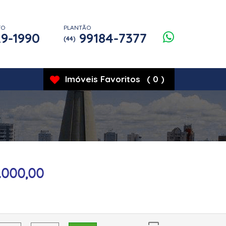
TO
PLANTÃO
9-1990
99184-7377
(44)
Imóveis
Favoritos
(
0
)
.000,00