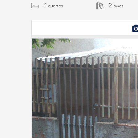
3
2
quartos
bwcs