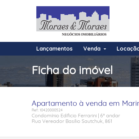
Lançamentos
Venda
Locaçã
Ficha do imóvel
Apartamento à venda em Marin
Ref.: 10420000524
Condomínio Edíficio Ferrarini | 6º andar
Rua Vereador Basílio Sautchuk, 861