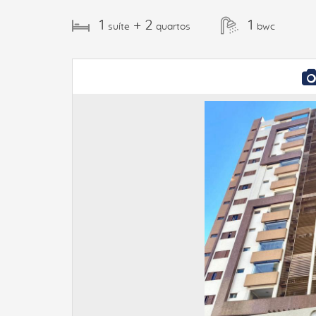
1
+ 2
1
suíte
quartos
bwc