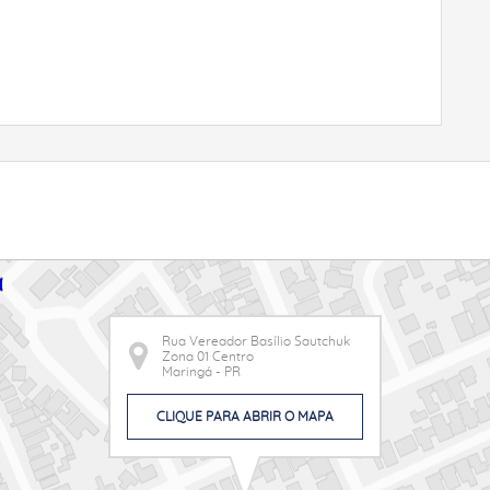
Rua Vereador Basílio Sautchuk
Zona 01 Centro
Maringá - PR
CLIQUE PARA ABRIR O MAPA