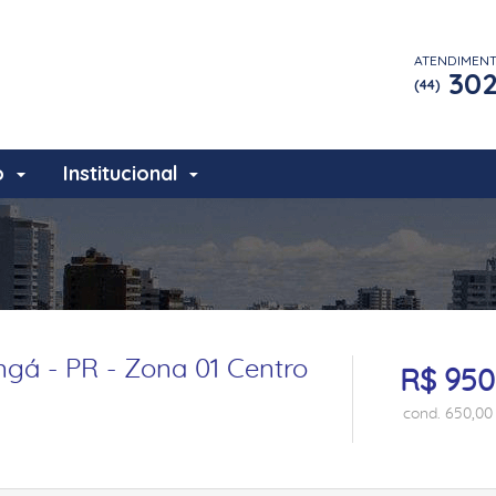
ATENDIMEN
302
(44)
o
Institucional
gá - PR - Zona 01 Centro
R$ 950
cond. 650,00