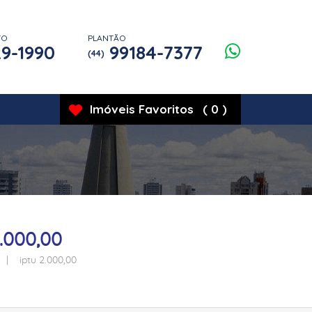
TO
PLANTÃO
9-1990
99184-7377
(44)
Imóveis
Favoritos
(
0
)
.000,00
 | iptu 2.000,00