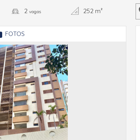
2
252 m²
vagas
FOTOS