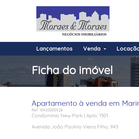
Lançamentos
Venda
Locaçã
Ficha do imóvel
Apartamento à venda em Marin
Ref.: 10420000528
Condomínio New Park | Apto: 1301
Avenida João Paulino Vieira Filho, 943