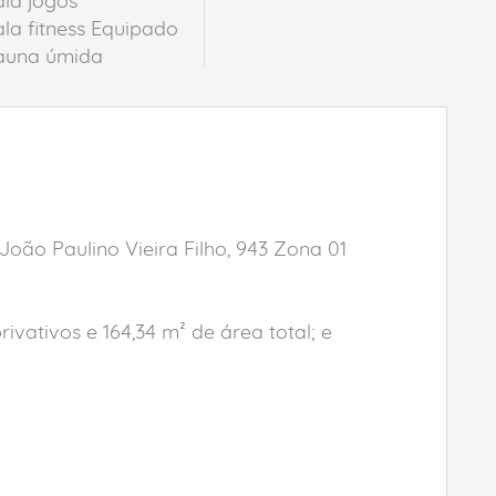
ala jogos
ala fitness Equipado
auna úmida
João Paulino Vieira Filho, 943 Zona 01
vativos e 164,34 m² de área total; e