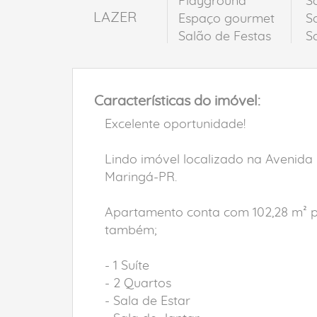
Playground
S
LAZER
Espaço gourmet
S
Salão de Festas
S
Características do imóvel:
Excelente oportunidade!
Lindo imóvel localizado na Avenida 
Maringá-PR.
Apartamento conta com 102,28 m² pri
também;
- 1 Suíte
- 2 Quartos
- Sala de Estar