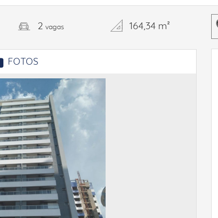
2
164,34 m²
vagas
FOTOS