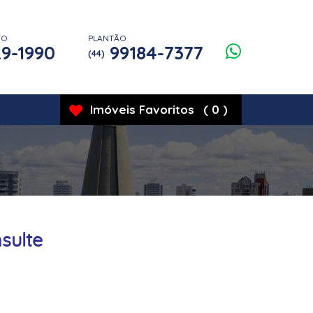
TO
PLANTÃO
9-1990
99184-7377
(44)
Imóveis
Favoritos
(
0
)
sulte