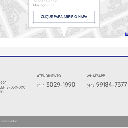
Zona 01 Centro
Maringá - PR
CLIQUE PARA ABRIR O MAPA
ATENDIMENTO
WHATSAPP
 1990
3029-1990
99184-7377
(44)
(44)
CEP 87050-000
PR
 reservados.