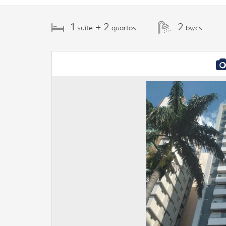
1
+ 2
2
suíte
quartos
bwcs