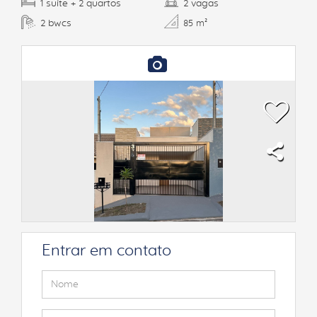
suíte
quartos
vagas
1
+ 2
2
bwcs
2
85 m²
Entrar em contato