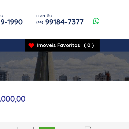
TO
PLANTÃO
9-1990
99184-7377
(44)
Imóveis
Favoritos
(
0
)
.000,00