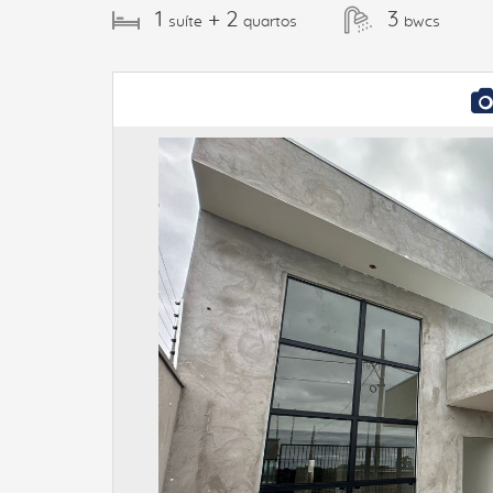
1
+ 2
3
suíte
quartos
bwcs