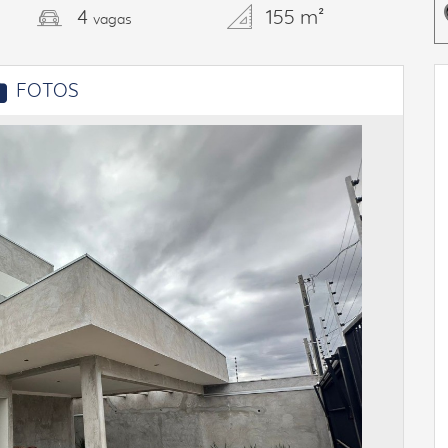
4
155 m²
vagas
FOTOS