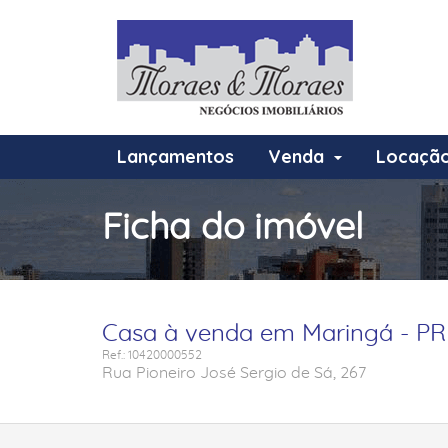
Lançamentos
Venda
Locaçã
Ficha do imóvel
Casa à venda em Maringá - PR 
Ref.: 10420000552
Rua Pioneiro José Sergio de Sá, 267