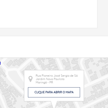
Rua Pioneiro José Sergio de Sá
Jardim Novo Paulista
Maringá - PR
CLIQUE PARA ABRIR O MAPA