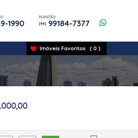
TO
PLANTÃO
9-1990
99184-7377
(44)
Imóveis
Favoritos
(
0
)
.000,00