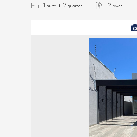
1
+ 2
2
suíte
quartos
bwcs