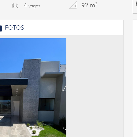
4
92 m²
vagas
FOTOS