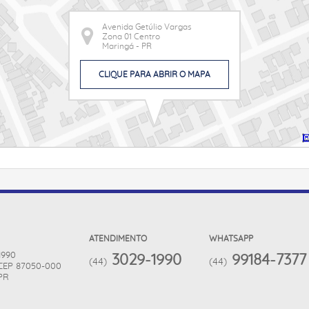
Avenida Getúlio Vargas
Zona 01 Centro
Maringá - PR
CLIQUE PARA ABRIR O MAPA
ATENDIMENTO
WHATSAPP
 1990
3029-1990
99184-7377
(44)
(44)
CEP 87050-000
PR