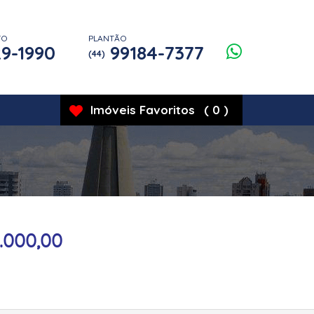
TO
PLANTÃO
9-1990
99184-7377
(44)
Imóveis
Favoritos
(
0
)
.000,00