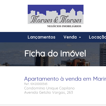
Lançamentos
Venda
Locaçã
Ficha do imóvel
Apartamento à venda em Marin
Ref.: 10420000565
Condomínio Unique Capilano
Avenida Getúlio Vargas, 263