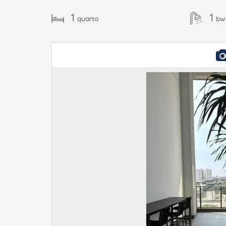
1
1
quarto
bw