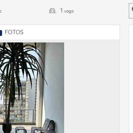
1
c
vaga
FOTOS