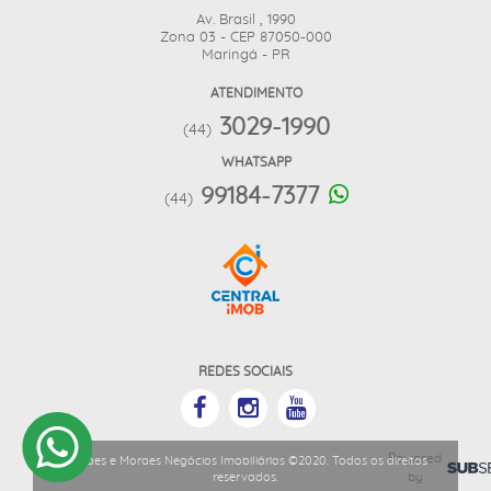
Av. Brasil , 1990
Zona 03 - CEP 87050-000
Maringá - PR
ATENDIMENTO
3029-1990
(44)
WHATSAPP
99184-7377
(44)
REDES SOCIAIS
Powered
Moraes e Moraes Negócios Imobiliários ©2020. Todos os direitos
by
reservados.