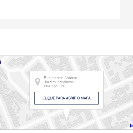
Rua Marcos Antônio
Jardim Mandacaru
Maringá - PR
CLIQUE PARA ABRIR O MAPA