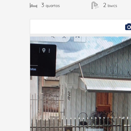
3
2
quartos
bwcs