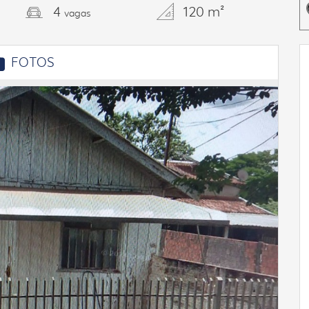
4
120 m²
vagas
FOTOS