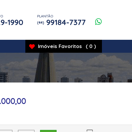
TO
PLANTÃO
9-1990
99184-7377
(44)
Imóveis
Favoritos
(
0
)
.000,00