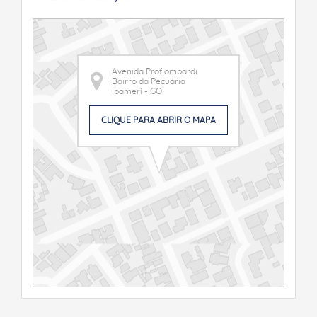
Avenida Proflombardi
Bairro da Pecuária
Ipameri - GO
CLIQUE PARA ABRIR O MAPA