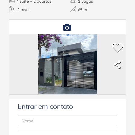
suíte
quartos
vagas
1
+ 2
2
bwcs
2
85 m²
Entrar em contato