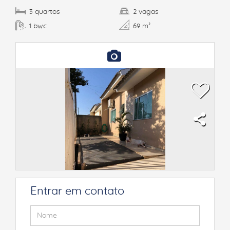
quartos
vagas
3
2
bwc
1
69 m²
Entrar em contato