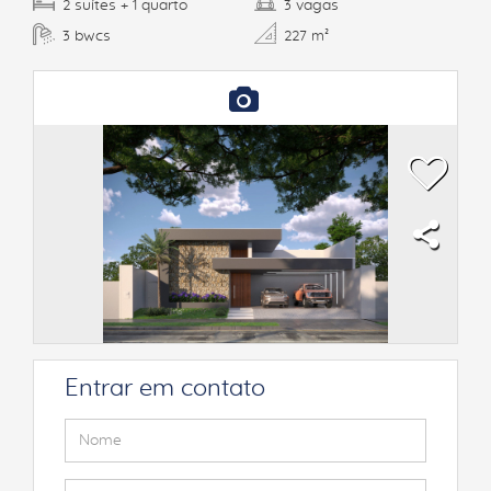
suítes
quarto
vagas
2
+ 1
3
bwcs
3
227 m²
Entrar em contato