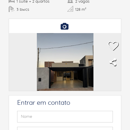
suíte
quartos
vagas
1
+ 2
2
bwcs
3
128 m²
Entrar em contato