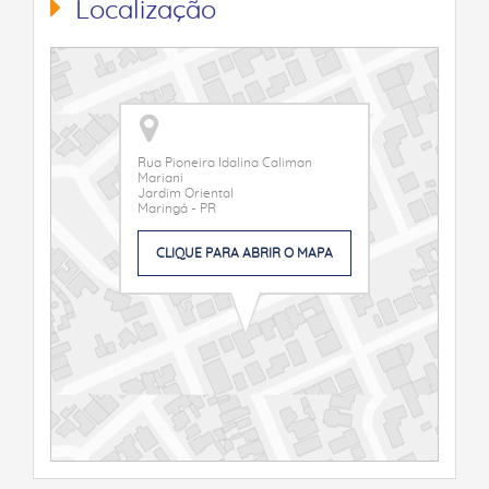
Localização
Rua Pioneira Idalina Caliman
Mariani
Jardim Oriental
Maringá - PR
CLIQUE PARA ABRIR O MAPA