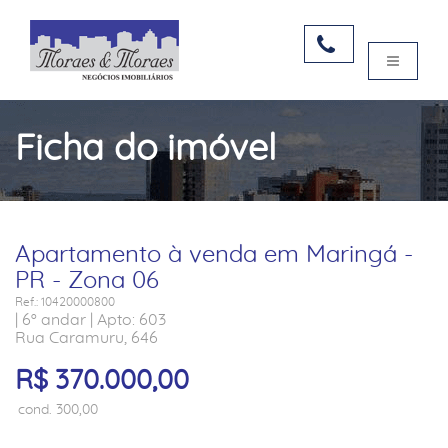
Ficha do imóvel
Apartamento à venda em Maringá -
PR - Zona 06
Ref.: 10420000800
| 6º andar | Apto: 603
Rua Caramuru, 646
R$ 370.000,00
cond. 300,00