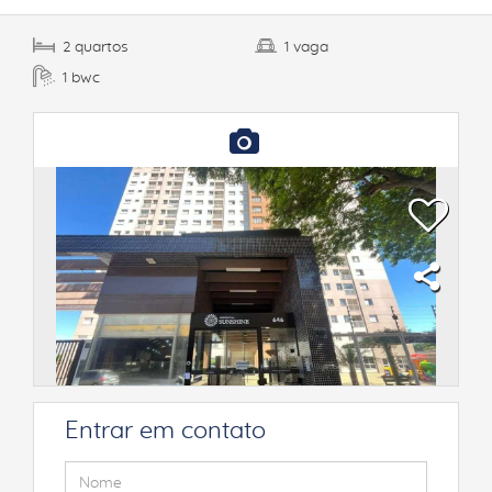
quartos
vaga
2
1
bwc
1
Entrar em contato