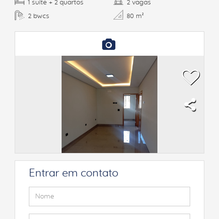
suíte
quartos
vagas
1
+ 2
2
bwcs
2
80 m²
Entrar em contato