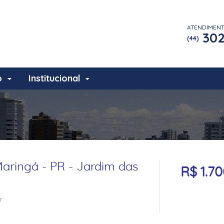
ATENDIMEN
302
(44)
o
Institucional
aringá - PR - Jardim das
R$ 1.7
r