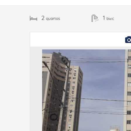
2
1
quartos
bwc