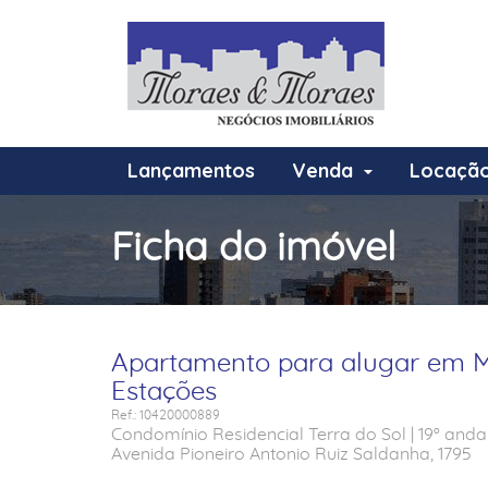
Lançamentos
Venda
Locaçã
Ficha do imóvel
Apartamento para alugar em M
Estações
Ref.: 10420000889
Condomínio Residencial Terra do Sol | 19º anda
Avenida Pioneiro Antonio Ruiz Saldanha, 1795