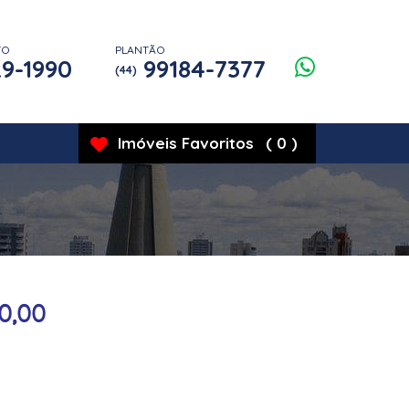
TO
PLANTÃO
9-1990
99184-7377
(44)
Imóveis
Favoritos
(
0
)
00,00