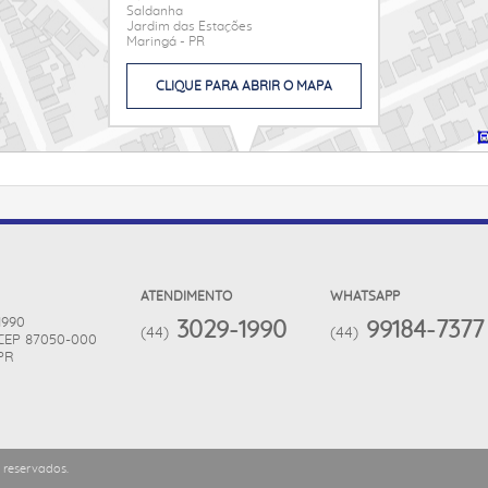
Saldanha
Jardim das Estações
Maringá - PR
CLIQUE PARA ABRIR O MAPA
ATENDIMENTO
WHATSAPP
 1990
3029-1990
99184-7377
(44)
(44)
CEP 87050-000
PR
 reservados.