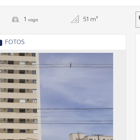
1
51 m²
vaga
FOTOS